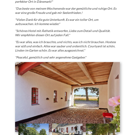
perfekter Ort in Dänemark!"
"Das beste von meinem Wochenende war der gemütliche und ruhige Ort. Es
war eine große Freude und gab mir Seelenfrieden.!
"Vielen Dank für die gute Unterkunft. Es war ein toller Ort, um
aufzuwachen. Ich komme wieder."
"Schönes Hotel mit Ästhetik entworfen, Liebe zum Detail und Qualität.
Wir empfehlen diesen Ort auf jeden Fall."
"Es war alles, was ich brauchte, und nichts, was ich nicht brauchen. Hostess
war süß und einfach. Alles war sauber und ordentlich. Courtyard ist schön,
Linden im Garten schön. Es war alles ausgezeichnet."
"Peaceful, gemütlich und sehr angenehme Gastgeber."